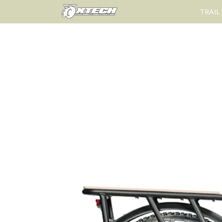
コ
ナ
TRAIL
ン
ビ
テ
ゲ
ン
ー
ツ
シ
へ
ョ
ス
ン
キ
に
ッ
移
プ
動