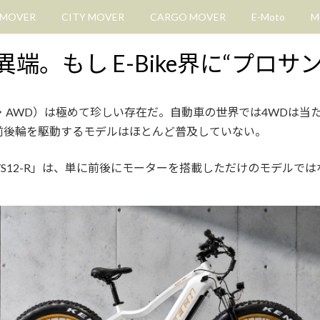
 MOVER
CITY MOVER
CARGO MOVER
E-Moto
M
う異端。もし E-Bike界に“プロ
2・AWD）は極めて珍しい存在だ。自動車の世界では4WDは
前後輪を駆動するモデルはほとんど普及していない。
X2/S12-R」は、単に前後にモーターを搭載しただけのモデルで