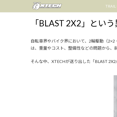
コ
ナ
TRAIL
ン
ビ
テ
ゲ
「BLAST 2X2」とい
ン
ー
ツ
シ
へ
ョ
ス
ン
自転車界やバイク界において、2輪駆動（2×
キ
に
は、重量やコスト、整備性などの問題から、
ッ
移
プ
動
そんな中、XTECHが送り出した「BLAST 2