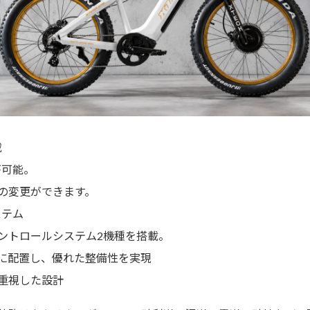
載
が可能。
ムの変更ができます。
ステム
ントロールシステム2機種を搭載。
に配置し、優れた整備性を実現
重視した設計