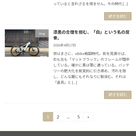
っていると言わざるを得ません。今の時代 […]
続きを読む
漆黒の合理を拒む、「白」という名の反
blog
骨。
2026年4月17日
世はまさに、eBike戦国時代。街を見渡せば、
右も左も「マットブラック」のフレームが闊歩
している。確かに黒は理に適っている。バッテ
リーの肥大化を視覚的に引き締め、汚れを隠
し、どんな服にもそれなりに馴染む。それは
「道具」と […]
続きを読む
投
1
2
…
5
»
固
固
固
定
定
定
稿
ペ
ペ
ペ
ー
ー
ー