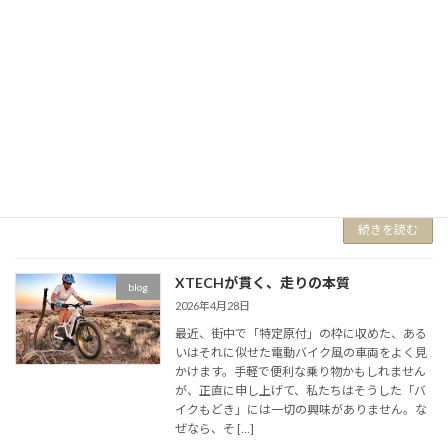
パフォーマンスを数値で考察
blog
2026年5月4日
XTECHのパフォーマンスを数値で考察。ただ速
いだけではない。1日中坂道を登るためのトル
ク（力）が必要です。 ■ モーターの出力を
「W（ワット）」から「馬力（hp）」に換算し
てみましょう。 計算手順定義：1馬力（メート
ル […]
続きを読む
XTECHが貫く、走りの本質
blog
2026年4月28日
最近、街中で「特定原付」の枠に収めた、ある
いはそれに似せた電動バイク風の車両をよく見
かけます。手軽で便利な乗り物かもしれません
が、正直に申し上げて、私たちはそうした「バ
イクもどき」には一切の興味がありません。な
ぜなら、そ […]