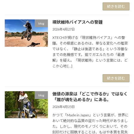
続きを読む
現状維持バイアスへの警鐘
blog
2026年4月27日
XTECHが掲げる「現状維持バイアス」への警
鐘。その根底にあるのは、単なる変化への推奨
ではなく、「静止は後退である」という冷徹な
までの危機感です。 茹でガエルたちの「最適
解」を疑え。「現状維持」という言葉には、ど
こか心地 […]
続きを読む
価値の源泉は「どこで作るか」ではなく
blog
「誰が魂を込めるか」にある。
2026年4月25日
かつて「Made in Japan」という言葉が、世界に
おいて絶対的な品質の証だった時代がありまし
た。しかし、現代のモノづくりにおいて、その
刻印だけに固執することは、もはや本質を見失