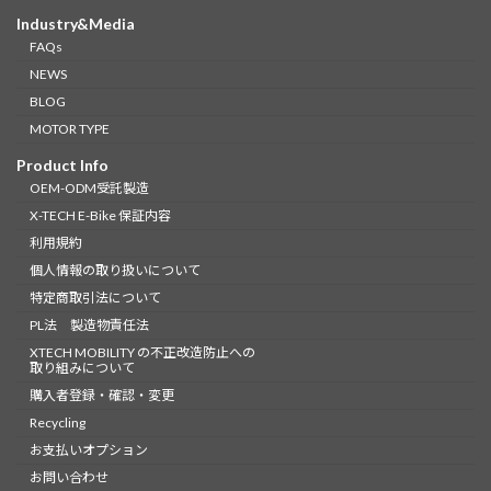
の
ジ
ジ
ジ
Industry&Media
ペ
FAQs
ー
NEWS
BLOG
ジ
MOTOR TYPE
送
Product Info
り
OEM-ODM受託製造
X-TECH E-Bike 保証内容
利用規約
個人情報の取り扱いについて
特定商取引法について
PL法 製造物責任法
XTECH MOBILITY の不正改造防止への
取り組みについて
購入者登録・確認・変更
Recycling
お支払いオプション
お問い合わせ