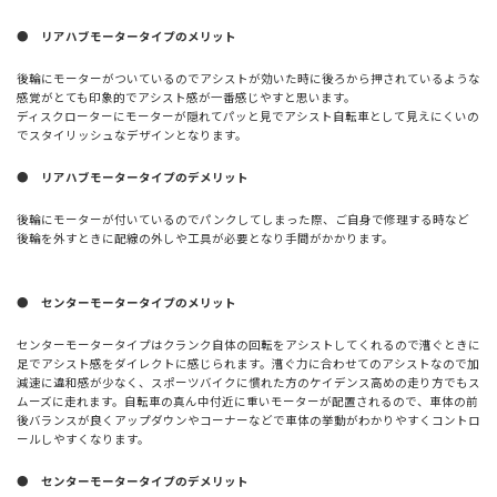
● リアハブモータータイプのメリット
後輪にモーターがついているのでアシストが効いた時に後ろから押されているような
感覚がとても印象的でアシスト感が一番感じやすと思います。
ディスクローターにモーターが隠れてパッと見でアシスト自転車として見えにくいの
でスタイリッシュなデザインとなります。
● リアハブモータータイプのデメリット
後輪にモーターが付いているのでパンクしてしまった際、ご自身で修理する時など
後輪を外すときに配線の外しや工具が必要となり手間がかかります。
● センターモータータイプのメリット
センターモータータイプはクランク自体の回転をアシストしてくれるので漕ぐときに
足でアシスト感をダイレクトに感じられます。漕ぐ力に合わせてのアシストなので加
減速に違和感が少なく、スポーツバイクに慣れた方のケイデンス高めの走り方でもス
ムーズに走れます。自転車の真ん中付近に重いモーターが配置されるので、車体の前
後バランスが良くアップダウンやコーナーなどで車体の挙動がわかりやすくコントロ
ールしやすくなります。
● センターモータータイプのデメリット