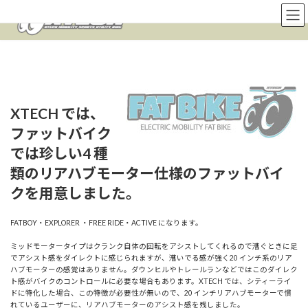
コ
ナ
ン
ビ
テ
ゲ
ン
ー
ツ
シ
へ
ョ
ス
ン
キ
に
XTECH では、
ッ
移
プ
動
ファットバイク
では珍しい4 種
類のリアハブモーター仕様のファットバイ
クを用意しました。
FATBOY・EXPLORER ・FREE RIDE・ACTIVE になります。
ミッドモータータイプはクランク自体の回転をアシストしてくれるので漕ぐときに足
でアシスト感をダイレクトに感じられますが、漕いでる感が強く20 インチ系のリア
ハブモーターの感覚はありません。ダウンヒルやトレールランなどではこのダイレク
ト感がバイクのコントロールに必要な場合もあります。XTECH では、シティーライ
ドに特化した場合、この特徴が必要性が無いので、20 インチリアハブモーターで慣
れているユーザーに、リアハブモーターのアシスト感を残しました。