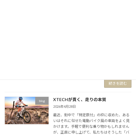
続きを読む
パフォーマンスを数値で考察
blog
2026年5月4日
XTECHのパフォーマンスを数値で考察。ただ速
いだけではない。1日中坂道を登るためのトル
ク（力）が必要です。 ■ モーターの出力を
「W（ワット）」から「馬力（hp）」に換算し
てみましょう。 計算手順定義：1馬力（メート
ル […]
続きを読む
XTECHが貫く、走りの本質
blog
2026年4月28日
最近、街中で「特定原付」の枠に収めた、ある
いはそれに似せた電動バイク風の車両をよく見
かけます。手軽で便利な乗り物かもしれません
が、正直に申し上げて、私たちはそうした「バ