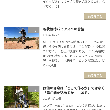
イクもどき」には一切の興味がありません。な
ぜなら、そ […]
続きを読む
現状維持バイアスへの警鐘
blog
2026年4月27日
XTECHが掲げる「現状維持バイアス」への警
鐘。その根底にあるのは、単なる変化への推奨
ではなく、「静止は後退である」という冷徹な
までの危機感です。 茹でガエルたちの「最適
解」を疑え。「現状維持」という言葉には、ど
こか心地 […]
続きを読む
価値の源泉は「どこで作るか」ではなく
blog
「誰が魂を込めるか」にある。
2026年4月25日
かつて「Made in Japan」という言葉が、世界に