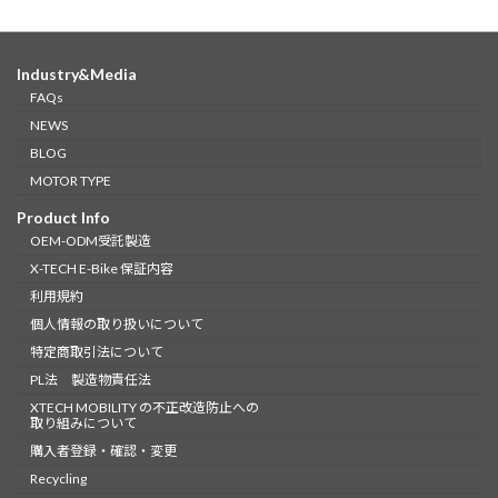
定
定
定
稿
ペ
ペ
ペ
ー
ー
ー
の
ジ
ジ
ジ
Industry&Media
ペ
FAQs
ー
NEWS
BLOG
ジ
MOTOR TYPE
送
Product Info
り
OEM-ODM受託製造
X-TECH E-Bike 保証内容
利用規約
個人情報の取り扱いについて
特定商取引法について
PL法 製造物責任法
XTECH MOBILITY の不正改造防止への
取り組みについて
購入者登録・確認・変更
Recycling