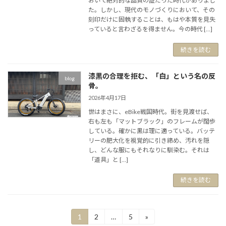
おいて絶対的な品質の証だった時代がありまし
た。しかし、現代のモノづくりにおいて、その
刻印だけに固執することは、もはや本質を見失
っていると言わざるを得ません。今の時代 […]
続きを読む
漆黒の合理を拒む、「白」という名の反
blog
骨。
2026年4月17日
世はまさに、eBike戦国時代。街を見渡せば、
右も左も「マットブラック」のフレームが闊歩
している。確かに黒は理に適っている。バッテ
リーの肥大化を視覚的に引き締め、汚れを隠
し、どんな服にもそれなりに馴染む。それは
「道具」と […]
続きを読む
投
1
2
…
5
»
固
固
固