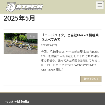
コ
ナ
ン
ビ
テ
ゲ
2025年5月
ン
ー
ツ
シ
へ
ョ
ス
ン
キ
に
「ロードバイク」と当社Ebike３機種乗
blog
り比べてみて
ッ
移
プ
動
2025年5月26日
今回、押上(墨田区) ←→三軒茶屋(世田谷区) 約
20kmを往復で自転車走行してそれぞれの自転
車の特徴や、乗ってみた感想を比較してみまし
た！ ロードバイク SPORT FACTORY PRIME2
GET READY 用 […]
続きを読む
Industry&Media