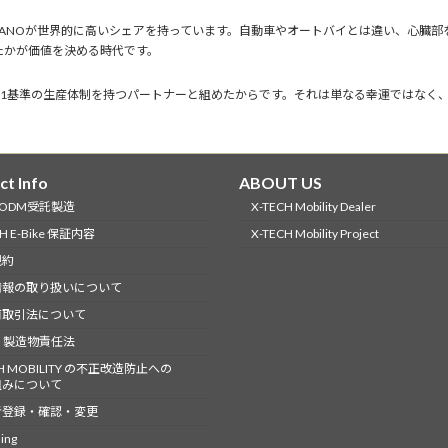
MANOが世界的に高いシェアを持っています。自動車やオートバイとは違い、心臓
たかが価値を決める時代です。
9001基準の生産体制を持つパートナーと組めたからです。それは単なる幸運ではな
ct Info
ABOUT US
-ODM受託製造
X-TECH Mobility Dealer
CH E-Bike 保証内容
X-TECH Mobility Project
規約
情報の取り扱いについて
商取引法について
 製造物責任法
CH MOBILITY の不正改造防止への
組みについて
者登録・確認・変更
ing