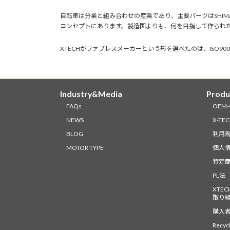
自転車は分業と組み合わせの産業であり、主要パーツはSHI
コンセプトにあります。製造国よりも、何を目指して作られ
XTECHがファブレスメーカーという形を選べたのは、ISO
Industry&Media
Produ
FAQs
OEM
NEWS
X-TE
BLOG
利用
MOTOR TYPE
個人
特定
PL法
XTE
取り
購入
Recycl