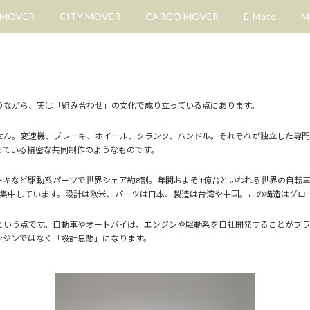
 MOVER
CITY MOVER
CARGO MOVER
E-Moto
M
りながら、実は「組み合わせ」の文化で成り立っている点にあります。
せん。変速機、ブレーキ、ホイール、クランク、ハンドル。それぞれが独立した専門
れている精密な共同制作のようなものです。
レーキなど駆動系パーツで世界シェア約8割。年間およそ1億台といわれる世界の自転車
に集中しています。設計は欧米、パーツは日本、製造は台湾や中国。この構造はグロ
という点です。自動車やオートバイは、エンジンや駆動系を自社開発することがブラ
ンジンではなく「設計思想」になります。