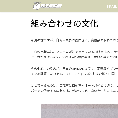
コ
ナ
TRAIL
ン
ビ
テ
ゲ
組み合わせの文化
ン
ー
ツ
シ
へ
ョ
今更の話ですが、自転車業界の面白さは、完成品の世界であ
ス
ン
キ
に
一台の自転車は、フレームだけでできているわけではありま
ッ
移
で一台が完成します。いわば自転車産業は、世界規模で行わ
プ
動
その中心にいるのが、日本の SHIMANO です。変速機やブ
ている計算になります。さらに、生産の約9割は台湾と中国
ここで重要なのは、自転車は自動車やオートバイとは違う、
パーツに依存する産業です。だからこそ、違いを生むのはエ