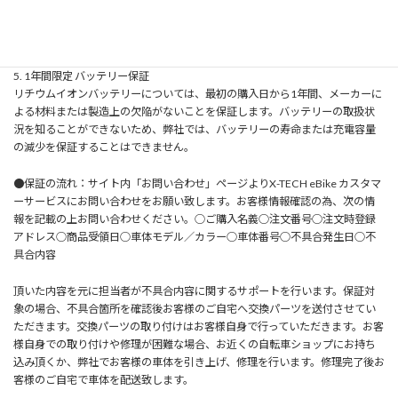
し、例外は認めないものとします。
・X-TECH eBikeは、あらゆる保証請求について、却下する権利を留保しま
す。
5. 1年間限定 バッテリー保証
リチウムイオンバッテリーについては、最初の購入日から1年間、メーカーに
よる材料または製造上の欠陥がないことを保証します。バッテリーの取扱状
況を知ることができないため、弊社では、バッテリーの寿命または充電容量
の減少を保証することはできません。
●保証の流れ：サイト内「お問い合わせ」ページよりX-TECH eBike カスタマ
ーサービスにお問い合わせをお願い致します。お客様情報確認の為、次の情
報を記載の上お問い合わせください。○ご購入名義○注文番号○注文時登録
アドレス○商品受領日○車体モデル／カラー○車体番号○不具合発生日○不
具合内容
頂いた内容を元に担当者が不具合内容に関するサポートを行います。保証対
象の場合、不具合箇所を確認後お客様のご自宅へ交換パーツを送付させてい
ただきます。交換パーツの取り付けはお客様自身で行っていただきます。お客
様自身での取り付けや修理が困難な場合、お近くの自転車ショップにお持ち
込み頂くか、弊社でお客様の車体を引き上げ、修理を行います。修理完了後お
客様のご自宅で車体を配送致します。