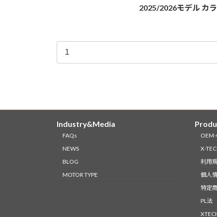
2025/2026モデル カ
Industry&Media
Produ
FAQs
OEM
NEWS
X-TE
BLOG
利用
MOTOR TYPE
個人
特定
PL法
XTE