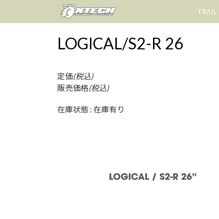
コ
ナ
TRAIL
ン
ビ
テ
ゲ
LOGICAL/S2-R 26
ン
ー
ツ
シ
へ
ョ
ス
ン
定価
(税込)
キ
に
販売価格
(税込)
ッ
移
在庫状態 : 在庫有り
プ
動