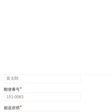
新規ユーザー登録
*
ユーザーネーム
*
会社名・ショップ名
*
ご担当者(姓)
*
ご担当者(名)
*
郵便番号
*
都道府県