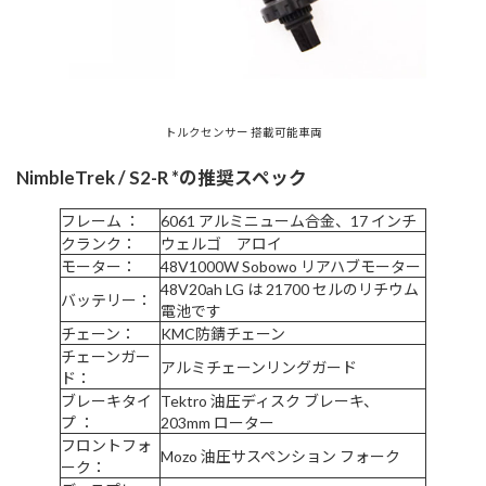
トルクセンサー 搭載可能車両
NimbleTrek / S2-R *の推奨スペック
フレーム ：
6061 アルミニューム合金、17 インチ
クランク：
ウェルゴ アロイ
モーター：
48V1000W Sobowo リアハブモーター
48V20ah LG は 21700 セルのリチウム
バッテリー：
電池です
チェーン：
KMC防錆チェーン
チェーンガー
アルミチェーンリングガード
ド：
ブレーキタイ
Tektro 油圧ディスク ブレーキ、
プ ：
203mm ローター
フロントフォ
Mozo 油圧サスペンション フォーク
ーク：