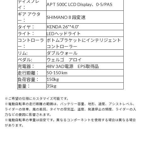
ディスプレ
APT 500C LCD Display、0-5/PAS
イ：
ギア アウタ
SHIMANO 8 段変速
ー：
KENDA 26"*4.0"
タイヤ：
ライト：
LEDヘッドライト
コントローラ
ボトムブラケットにインテリジェント
ー：
コントローラー
リム:
ダブルウォール
ペダル:
ウェルゴ アロイ
充電器：
48V 3AD電源 EPS取得品
50-150 km
走行距離：
150kg
負荷容量：
35kg
重量：
※ご希望の仕様にカスタマイズ可能です。
※電動自転車の走行距離の範囲は、バッテリー容量、地形、速度、アシストレベル、
ライダーの体重、風の抵抗、タイヤの空気圧、温度、発進停止の頻度、ライダーの入
力などの要因に影響されます。
※電動自転車の重量は目安です。異なるコンポーネントを使用する場合は異なる場合
があります。