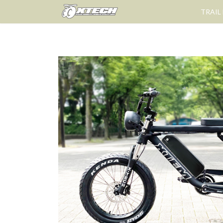
コ
ナ
TRAIL
ン
ビ
テ
ゲ
ン
ー
ツ
シ
へ
ョ
ス
ン
キ
に
ッ
移
プ
動