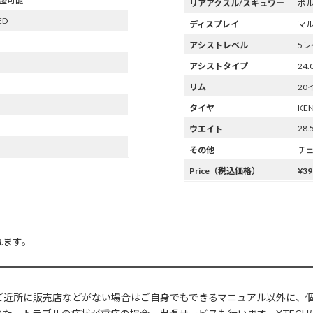
調整可能
リアアクスル/スキュワー
ボ
ED
ディスプレイ
マル
アシストレベル
5レ
アシストタイプ
24
リム
20
タイヤ
KEN
28.
ウエイト
その他
チ
Price（税込価格）
¥39
れます。
ご近所に販売店などがない場合はご自身でもできるマニュアル以外に、