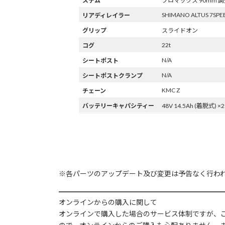
ステム
プロマックス 90mm 
SHIMANO ALTUS 7SPE
リアディレイラー
グリップ
スライドオン
22t
コグ
N/A
シートポスト
N/A
シートポストクランプ
KMC Z
チェーン
バッテリーキャパシティー
48V 14.5Ah (着脱式) ×2
※各パーツのアップデート及び変更は予告なく行わ
オンラインからの購入に関して
オンラインで購入した場合のサービス体制ですが、