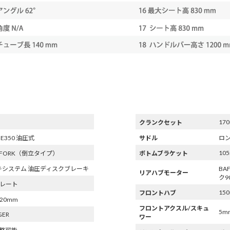
170
クランクセット
kes E350 油圧式
サドル
ロ
10
IKE FORK（倒立タイプ）
ボトムブラケット
ーキシステム 油圧ディスクブレーキ
BA
リアハブモーター
ク9
トレート
15
フロントハブ
20mm
フロントアクスル/スキュ
5m
GER
ワー