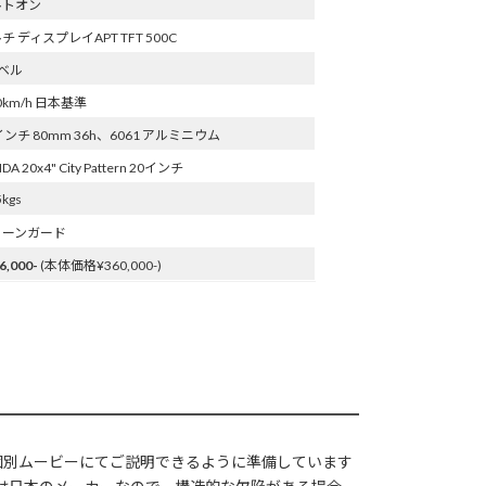
ルトオン
チ ディスプレイAPT TFT 500C
ベル
.0km/h 日本基準
インチ 80mm 36h、6061 アルミニウム
DA 20x4" City Pattern 20インチ
5kgs
ェーンガード
6,000-
(本体価格¥360,000-)
個別ムービーにてご説明できるように準備しています