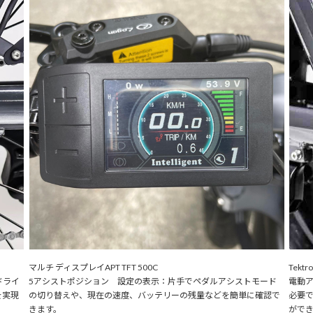
マルチ ディスプレイAPT TFT 500C
Tektr
ドライ
5アシストポジション 設定の表示：片手でペダルアシストモード
電動
を実現
の切り替えや、現在の速度、バッテリーの残量などを簡単に確認で
必要
きます。
がで