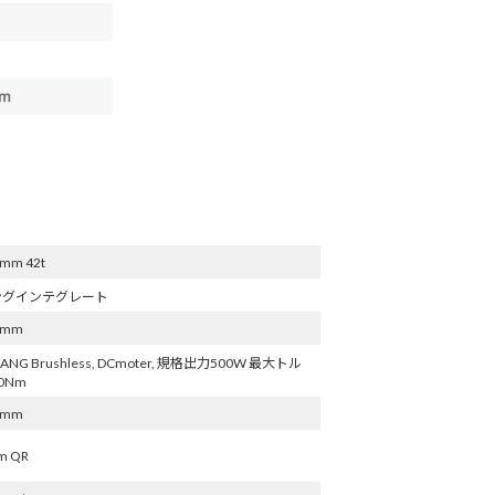
mm 42t
ングインテグレート
5mm
FANG Brushless, DCmoter, 規格出力500W 最大トル
0Nm
0mm
m QR