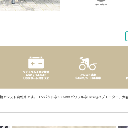
シュな電動アシスト自転車です。コンパクトな500WのパワフルなBafangハブモーター、大