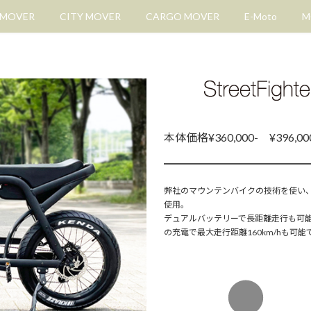
 MOVER
CITY MOVER
CARGO MOVER
E-Moto
M
本体価格¥360,000- ¥396,0
弊社のマウンテンバイクの技術を使い、
使用。
デュアルバッテリーで長距離走行も可能にする
の充電で最大走行距離160km/hも可