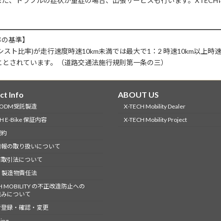
た、トラブルの症状が重症の場合、出張サービスも行います。XTEC
率の基準】
ト比率)が走行速度時速10km未満では最大で1：2 時速10km以上時
こととされています。（道路交通法施行規則第一条の三）
ct Info
ABOUT US
-ODM受託製造
X-TECH Mobility Dealer
CH E-Bike 保証内容
X-TECH Mobility Project
規約
情報の取り扱いについて
商取引法について
 製造物責任法
CH MOBILITY の不正改造防止への
組みについて
者登録・確認・変更
ing