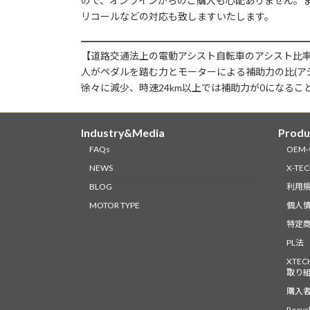
ので、オンラインからのご購入も心配ありません。ま
リコールなどの対応も致しますいたします。
【道路交通法上の電動アシスト自転車のアシスト比
人がペダルを踏む力とモーターによる補助力の比(アシス
徐々に減少、時速24km以上では補助力が0になる
Industry&Media
Produ
FAQs
OEM
NEWS
X-TE
BLOG
利用
MOTOR TYPE
個人
特定
PL法
XTE
取り
購入
Recycl