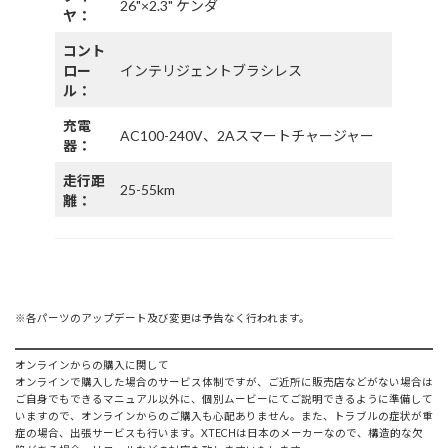
26"×2.3" ケンダ
ヤ：
コント
ロー
インテリジェントブラシレス
ル：
充電
AC100-240V、2Aスマートチャージャー
器：
走行距
25-55km
離：
※各パーツのアップデート及び変更は予告なく行われます。
オンラインからの購入に関して
オンラインで購入した場合のサービス体制ですが、ご近所に販売店などがない場合は
ご自身でもできるマニュアル以外に、個別ムービーにてご説明できるように準備して
いますので、オンラインからのご購入も心配ありません。また、トラブルの症状が重
症の場合、出張サービスも行います。XTECHは日本のメーカーなので、構造的な欠