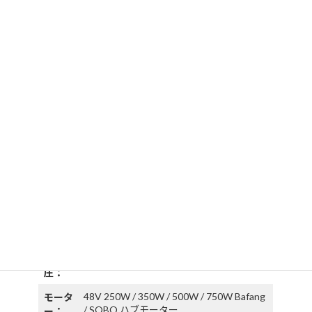
デュアルバッテリー・ロングテール 電動アシス
ト自転車カーゴバイクXC19-1
デュアルバッテリー長距離ファットタイヤ電動アシスト自転車カーゴバイクモデル
XC19-1は、XC19シリーズ電動アシスト自転車カーゴバイクの 1 つです。ダブルバッ
テリー設計とマウンテンタイヤまたはファットタイヤの組み合わせが特徴で、長距離
の走行距離を提供し、あらゆる地形の道路を征服できます。長いリアラックにはすべ
てのギアを収納でき、チャイルドシートを追加してお子様と一緒にドライブすること
もできます。
SPECIFICATIONS
モデル XC19-1 仕様
フレー
アルミニウム合金
ム：
定格電
36V / 48V
圧：
48V 250W / 350W / 500W / 750W Bafang
モータ
/ SOBO ハブモーター
ー：