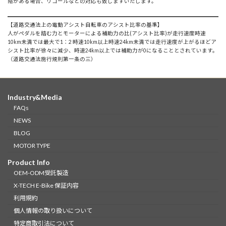
陥がある場合、リコールなどの対応も致しますいたします。
【道路交通法上の電動アシスト自転車のアシスト比率の基準】
人がペダルを踏む力とモーターによる補助力の比(アシスト比率)が走行速度時速
10km未満では最大で1：2 時速10km以上時速24km未満では走行速度が上がるほどア
シスト比率が徐々に減少、時速24km以上では補助力が0になることとされています。
（道路交通法施行規則第一条の三）
Industry&Media
FAQs
NEWS
BLOG
MOTOR TYPE
Product Info
OEM-ODM受託製造
X-TECH E-Bike 保証内容
利用規約
個人情報の取り扱いについて
特定商取引法について